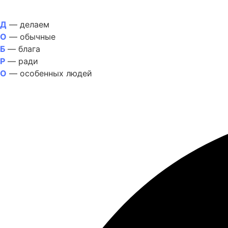
Д
— делаем
О
— обычные
Б
— блага
Р
— ради
О
— особенных людей